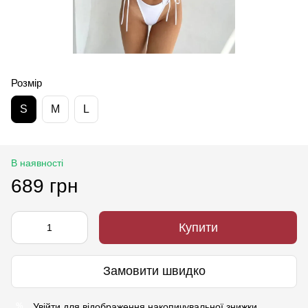
Розмір
S
M
L
В наявності
689 грн
Купити
Замовити швидко
Увійти
для відображення накопичувальної знижки
%