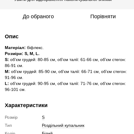
До обраного
Порівняти
Опис
Матеріал:
біфлекс.
Розміри: S, M, L.
S:
об'єм грудей: 80-85 см, об'єм талії: 61-66 см, об'єм стегон:
86-91 см.
М:
об'єм грудей: 85-90 см, об'єм талії: 66-71 см, об'єм стегон:
91-96 см.
L:
об'єм грудей: 90-95 см, об'єм талії: 71-76 см, об'єм стегон:
96-101 см.
Характеристики
Розмір
S
Тип
Роздільний купальник
Колір
Білий