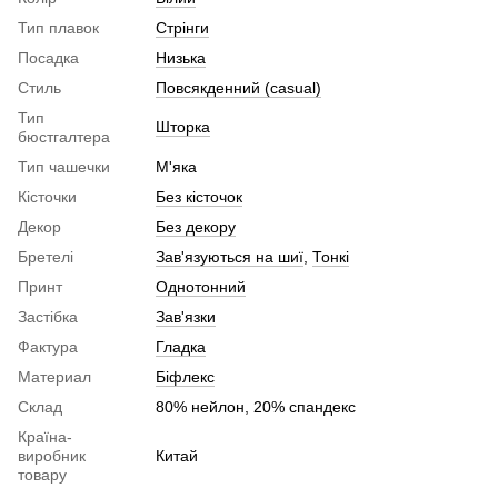
Тип плавок
Стрінги
Посадка
Низька
Стиль
Повсякденний (casual)
Тип
Шторка
бюстгалтера
Тип чашечки
М'яка
Кісточки
Без кісточок
Декор
Без декору
Бретелі
Зав'язуються на шиї
,
Тонкі
Принт
Однотонний
Застібка
Зав'язки
Фактура
Гладка
Материал
Біфлекс
Склад
80% нейлон, 20% спандекс
Країна-
виробник
Китай
товару