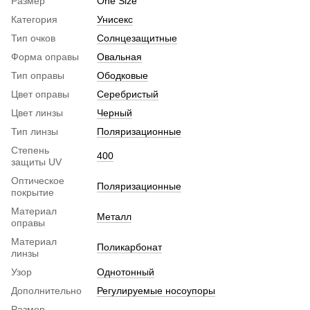
Размер
One Size
Категория
Унисекс
Тип очков
Солнцезащитные
Форма оправы
Овальная
Тип оправы
Ободковые
Цвет оправы
Серебристый
Цвет линзы
Черный
Тип линзы
Поляризационные
Степень
400
защиты UV
Оптическое
Поляризационные
покрытие
Материал
Металл
оправы
Материал
Поликарбонат
линзы
Узор
Однотонный
Дополнительно
Регулируемые носоупоры
Размер