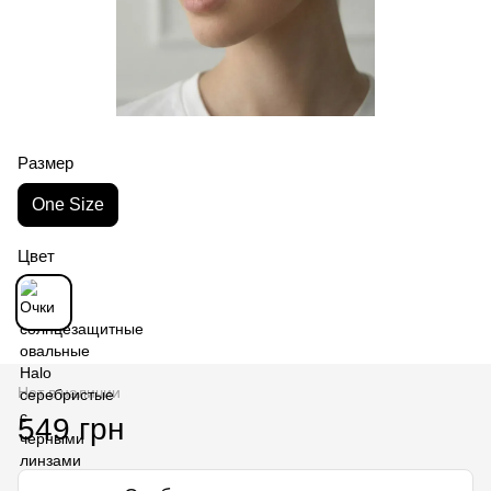
Размер
One Size
Цвет
Нет в наличии
549 грн