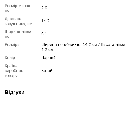
Розмір містка,
2.6
см
Довжина
14.2
завушника, см
Ширина лінзи,
6.1
см
Розміри
Ширина по обличчю: 14.2 см / Висота лінзи:
4.2 см
Колір
Чорний
Країна-
виробник
Китай
товару
Відгуки