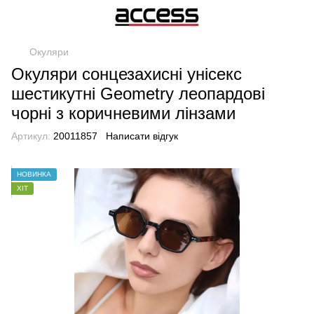
Окуляри
Окуляри сонцезахисні унісекс
шестикутні Geometry леопардові
чорні з коричневими лінзами
Артикул:
20011857
Написати відгук
НОВИНКА
ХІТ