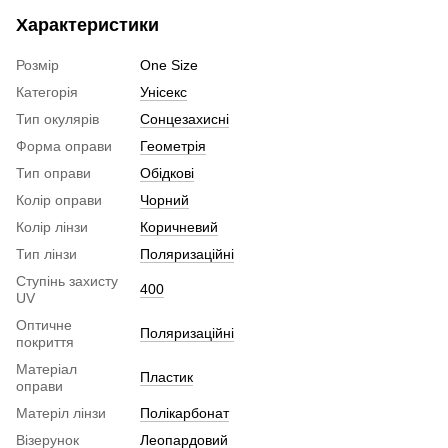
Характеристики
Розмір
One Size
Категорія
Унісекс
Тип окулярів
Сонцезахисні
Форма оправи
Геометрія
Тип оправи
Обідкові
Колір оправи
Чорний
Колір лінзи
Коричневий
Тип лінзи
Поляризаційні
Ступінь захисту
400
UV
Оптичне
Поляризаційні
покриття
Матеріал
Пластик
оправи
Матеріл лінзи
Полікарбонат
Візерунок
Леопардовий