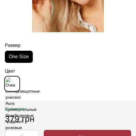
Размер
One Size
Цвет
В наличии
379 грн