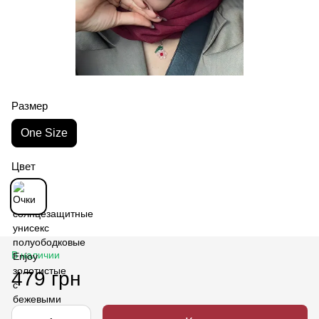
Размер
One Size
Цвет
В наличии
479 грн