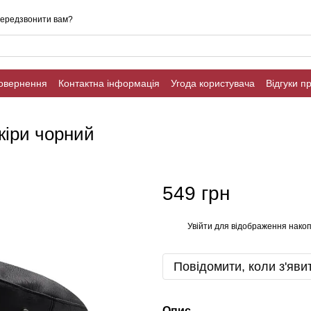
ередзвонити вам?
повернення
Контактна інформація
Угода користувача
Відгуки п
ційності
Публічна оферта
шкіри чорний
549 грн
Увійти
для відображення накоп
%
Повідомити, коли з'яви
Опис