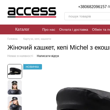
Перейти до основного контенту
+380682096157
П
Каталог
Про нас
Оплата і доставка
Обмін та 
Реквізити магазина
Політика конфіден
Головна
Картузи, кепі, кашкети
Жіночий кашкет, кепі Michel з еко
Немає в наявності
Написати відгук
НОВИНКА