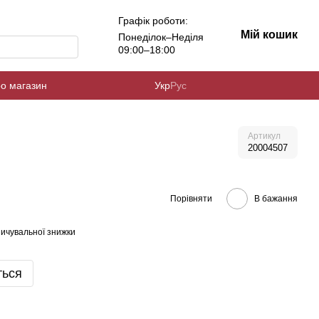
Графік роботи:
Мій кошик
Понеділок–Неділя
09:00–18:00
ро магазин
Укр
Рус
Артикул
20004507
Порівняти
В бажання
ичувальної знижки
ться